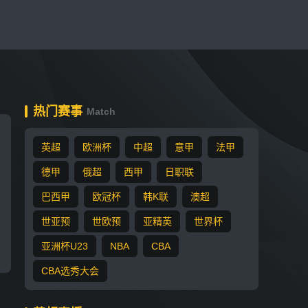
热门赛事
Match
英超
欧洲杯
中超
意甲
法甲
德甲
俄超
西甲
日职联
巴西甲
欧冠杯
韩K联
澳超
世亚预
世欧预
亚精英
世界杯
亚洲杯U23
NBA
CBA
CBA选秀大会