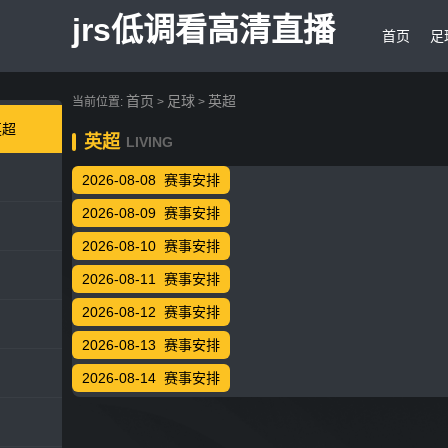
jrs低调看高清直播
首页
足
首页
足球
英超
当前位置:
>
>
英超
英超
LIVING
2026-08-08 赛事安排
2026-08-09 赛事安排
2026-08-10 赛事安排
2026-08-11 赛事安排
2026-08-12 赛事安排
2026-08-13 赛事安排
2026-08-14 赛事安排