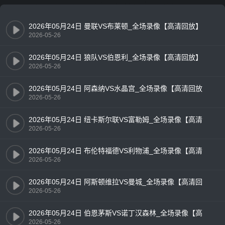
2026年05月24日 曼联VS布莱顿_全场录像【高清回放】
2026-05-26
2026年05月24日 狼队VS伯恩利_全场录像【高清回放】
2026-05-26
2026年05月24日 阿森纳VS水晶宫_全场录像【高清回放
2026-05-26
2026年05月24日 纽卡斯尔联VS富勒姆_全场录像【高清
2026-05-26
2026年05月24日 布伦特福德VS利物浦_全场录像【高清
2026-05-26
2026年05月24日 阿斯顿维拉VS曼城_全场录像【高清回
2026-05-26
2026年05月24日 伯恩茅斯VS诺丁汉森林_全场录像【高
2026-05-26